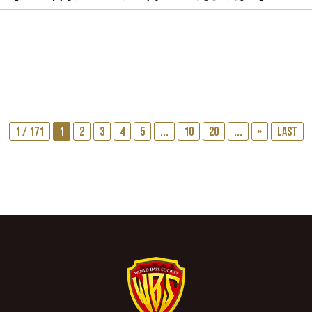
1 / 171
1
2
3
4
5
...
10
20
...
»
Last