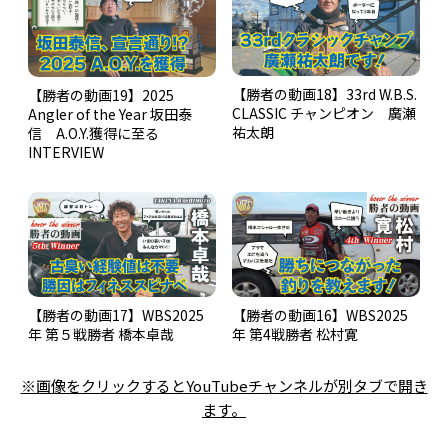
【勝者の動画18】33rd W.B.S.
【勝者の動画19】2025
CLASSIC チャンピオン 廣瀬
Angler of the Year 坂田泰
祐太朗
信 A.O.Y.獲得に至る
INTERVIEW
【勝者の動画17】WBS2025
【勝者の動画16】WBS2025
年 第５戦勝者 橋本卓哉
年 第4戦勝者 松村寛
※画像をクリックするとYouTubeチャンネルが別タブで開き
ます。