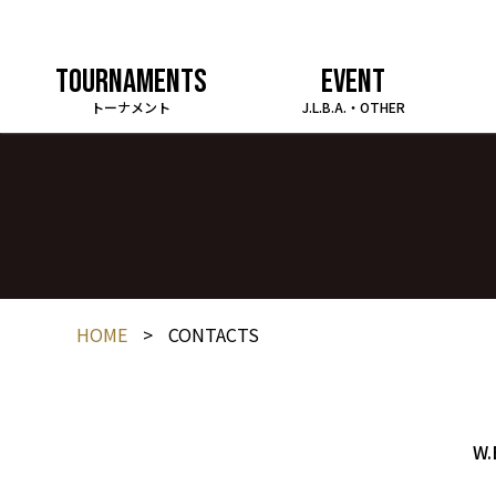
TOURNAMENTS
EVENT
トーナメント
J.L.B.A.・OTHER
HOME
>
CONTACTS
W