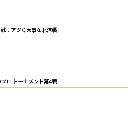
y】第4戦：アツく大事な北浦戦
BSプロ トーナメント第4戦