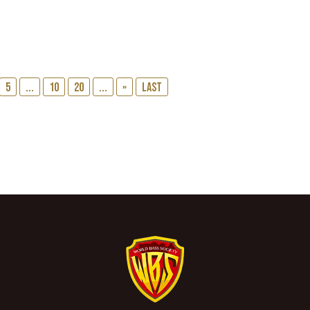
5
...
10
20
...
»
Last