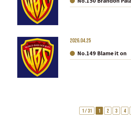
No.150 Brandon Pal
2026.04.25
No.149 Blame it o
1 / 31
1
2
3
4