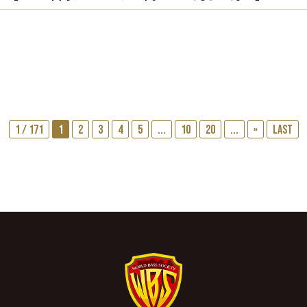
1 / 171
1
2
3
4
5
...
10
20
...
»
Last