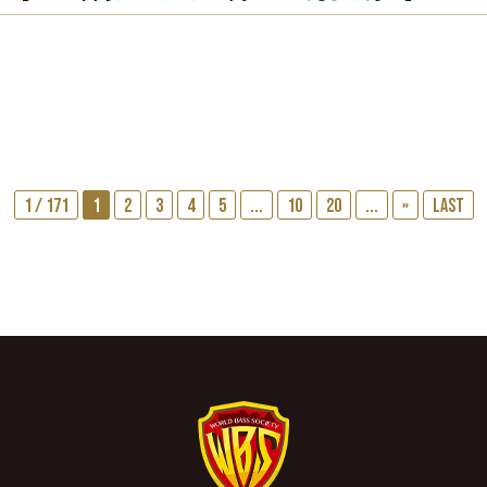
1 / 171
1
2
3
4
5
...
10
20
...
»
Last