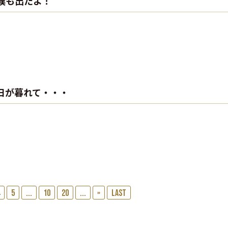
は僕も出たよ！
で日が暮れて・・・
5
...
10
20
...
»
Last