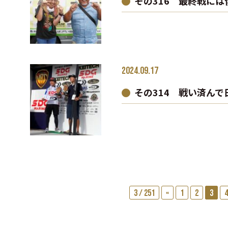
その316 最終戦に
2024.09.17
その314 戦い済ん
3 / 251
«
1
2
3
4