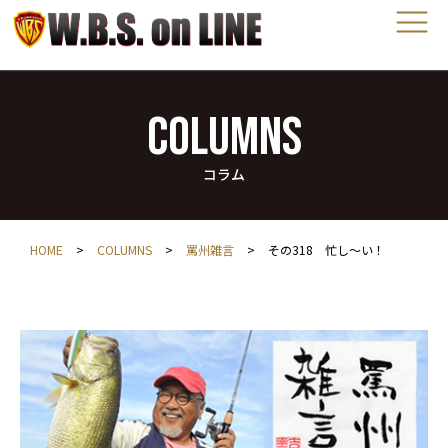
COLUMNS
コラム
HOME
>
COLUMNS
>
罵州雑言
>
その318 忙し～い！