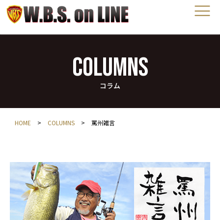
COLUMNS
コラム
HOME
>
COLUMNS
>
罵州雑言