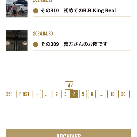
2024.05.27
その310 初めてのB.B.King Real
2024.04.30
その309 裏方さんのお陰です
4 /
251
First
«
...
2
3
4
5
6
...
10
20
...