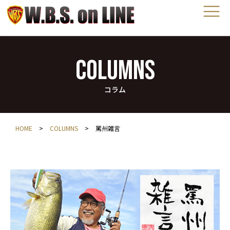
COLUMNS
コラム
HOME
>
COLUMNS
>
罵州雑言