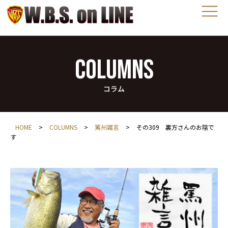
COLUMNS
コラム
HOME
>
COLUMNS
>
罵州雑言
>
その309 裏方さんのお陰で
す