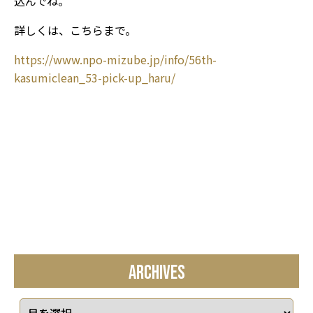
込んでね。
詳しくは、こちらまで。
https://www.npo-mizube.jp/info/56th-
kasumiclean_53-pick-up_haru/
ARCHIVES