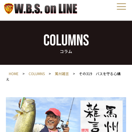
COLUMNS
コラム
HOME
>
COLUMNS
>
罵州雑言
>
その319 バスを守る心構
え