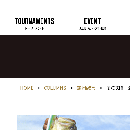
TOURNAMENTS
EVENT
トーナメント
J.L.B.A.・OTHER
HOME
>
COLUMNS
>
罵州雑言
>
その316