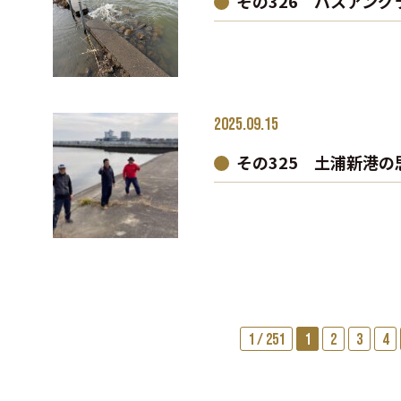
その326 バスアング
2025.09.15
その325 土浦新港の
1 / 251
1
2
3
4