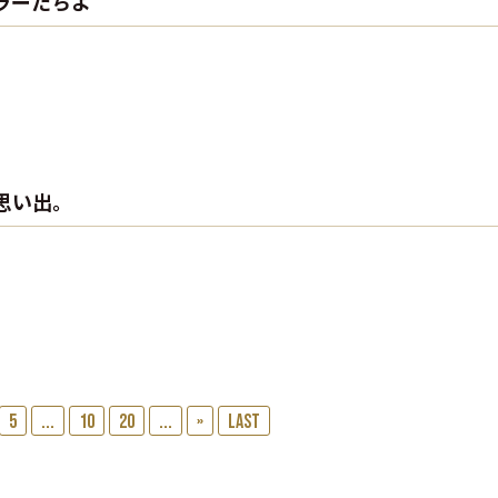
ラーたちよ
思い出。
5
...
10
20
...
»
Last