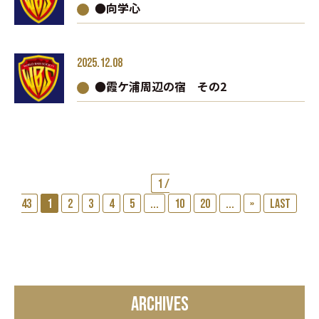
●向学心
2025.12.08
●霞ケ浦周辺の宿 その2
1 /
43
1
2
3
4
5
...
10
20
...
»
Last
ARCHIVES