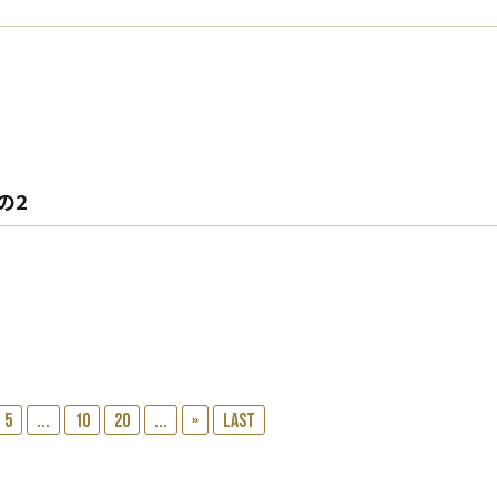
の2
5
...
10
20
...
»
Last