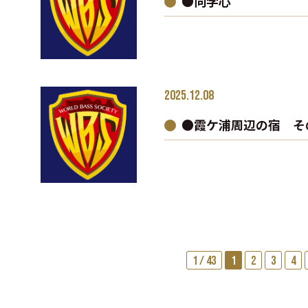
●向学心
2025.12.08
●霞ケ浦周辺の宿 そ
1 / 43
1
2
3
4