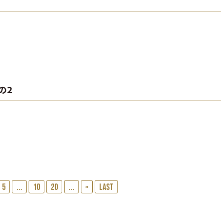
の2
5
...
10
20
...
»
Last