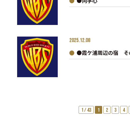
●向学心
2025.12.08
●霞ケ浦周辺の宿 そ
1 / 43
1
2
3
4