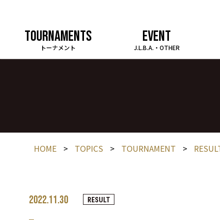
TOURNAMENTS
EVENT
トーナメント
J.L.B.A.・OTHER
HOME
>
TOPICS
>
TOURNAMENT
>
RESUL
2022.11.30
RESULT