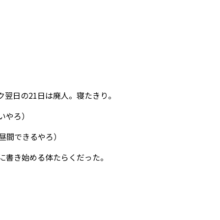
ク翌日の21日は廃人。寝たきり。
いやろ）
（昼間できるやろ）
前に書き始める体たらくだった。