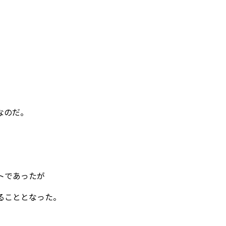
ルなのだ。
ントであったが
ることとなった。