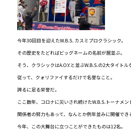
今年30回目を迎えたW.B.S. カスミプロクラシック。
その歴史をたどればビッグネームの名前が居並ぶ。
そう、クラシックはA.O.Y.と並ぶW.B.S.の2大タイト
従って、クォリファイするだけで名誉なこと。
誇るに足る栄誉だ。
ここ数年、コロナに災いされ続けたW.B.S.トーナメ
関係者の努力もあって、なんとか例年並みに開催でき
今年、この大舞台に立つことができたものは12名。