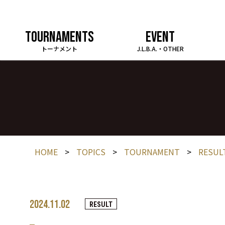
TOURNAMENTS
EVENT
トーナメント
J.L.B.A.・OTHER
HOME
>
TOPICS
>
TOURNAMENT
>
RESUL
2024.11.02
RESULT