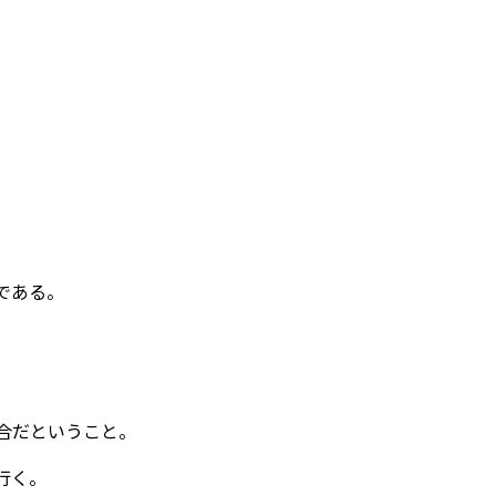
である。
合だということ。
行く。