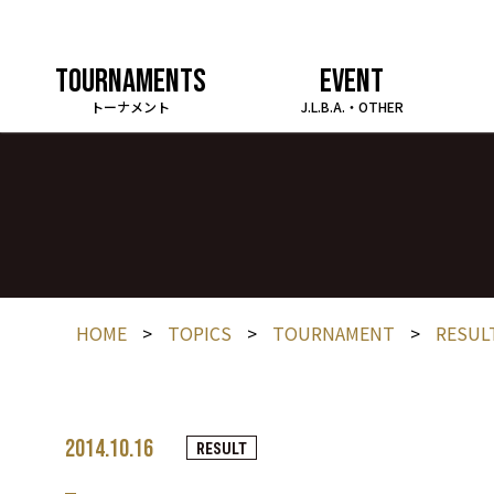
TOURNAMENTS
EVENT
トーナメント
J.L.B.A.・OTHER
HOME
>
TOPICS
>
TOURNAMENT
>
RESUL
2014.10.16
RESULT