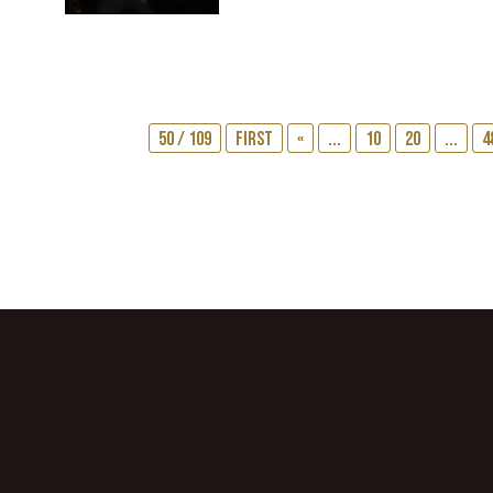
50 / 109
First
«
...
10
20
...
4