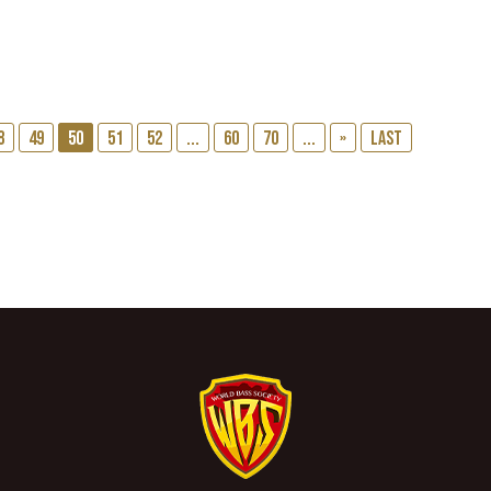
8
49
50
51
52
...
60
70
...
»
Last