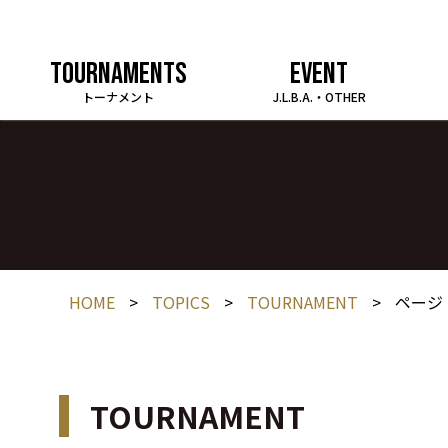
TOURNAMENTS
EVENT
トーナメント
J.L.B.A.・OTHER
HOME
>
TOPICS
>
TOURNAMENT
>
ページ 
TOURNAMENT