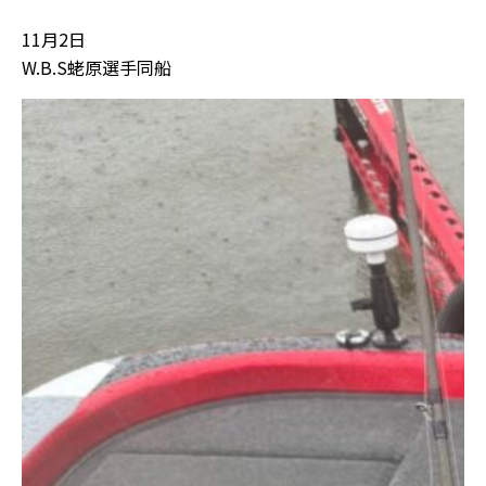
11月2日
W.B.S蛯原選手同船