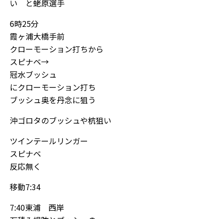
い と蛯原選手
6時25分
霞ヶ浦大橋手前
クローモーション打ちから
スピナベ→
冠水ブッシュ
にクローモーション打ち
ブッシュ奥を丹念に狙う
沖ゴロタのブッシュや杭狙い
ツインテールリンガー
スピナベ
反応無く
移動7:34
7:40東浦 西岸