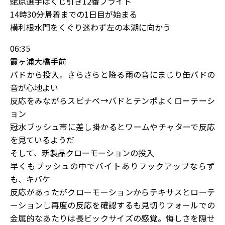
蛯原選手はくじ引き12番フライト
14時30分帰着までの1日目が始まる
横利根水門をくぐり迷わず左の本湖に向かう
06:35
霞ヶ浦大橋手前
バドから投入。さらさらと降る雨の音にまじり缶バドの
音が心地よい
反応をみながらスピナベ→バドとテンポよくローテーシ
ョン
冠水ブッシュ帯に差し掛かるとワームやチャターで反応
を見ているようだ
そして、新製品クローモーションの投入
早くもブッシュの中でバイトありフックアップならず
も、キバケ
反応があったがクローモーションからテキサスとローテ
ーションし再度の反応を確認するも見切りフォールでの
金属的なあたりは長ビックサイズの感覚。悔しさを隠せ