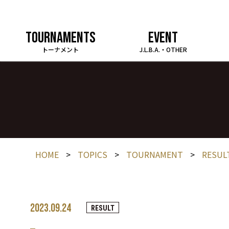
TOURNAMENTS
EVENT
トーナメント
J.L.B.A.・OTHER
HOME
>
TOPICS
>
TOURNAMENT
>
RESUL
2023.09.24
RESULT