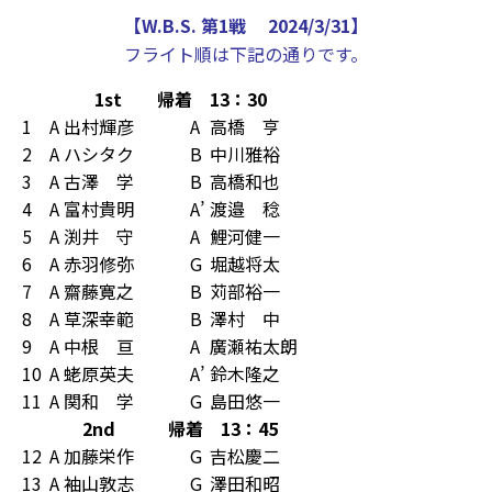
【W.B.S. 第1戦 2024/3/31】
フライト順は下記の通りです。
1st 帰着 13：30
1
A
出村輝彦
A
高橋 亨
2
A
ハシタク
B
中川雅裕
3
A
古澤 学
B
高橋和也
4
A
富村貴明
A’
渡邉 稔
5
A
渕井 守
A
鯉河健一
6
A
赤羽修弥
G
堀越将太
7
A
齋藤寛之
B
苅部裕一
8
A
草深幸範
B
澤村 中
9
A
中根 亘
A
廣瀬祐太朗
10
A
蛯原英夫
A’
鈴木隆之
11
A
関和 学
G
島田悠一
2nd 帰着 13：45
12
A
加藤栄作
G
吉松慶二
13
A
袖山敦志
G
澤田和昭