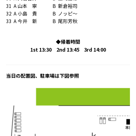
31
A
山本 寧
B
新倉裕司
32
A
小島 貴
B
ノッピ～
33
A
今井 新
B
尾形芳秋
◆帰着時間
1st 13:30
2nd 13:45 3rd 14:00
当日の配置図、駐車場は下図参照