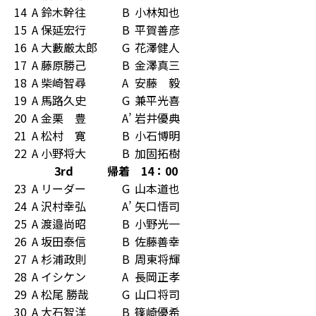
14
A
鈴木幹往
B
小林知也
15
A
保延宏行
B
平賀善彦
16
A
大藪厳太郎
G
花澤健人
17
A
藤原勝己
B
金澤真三
18
A
柴崎智尋
A
安藤 毅
19
A
馬路久史
G
兼平光喜
20
A
金栗 豊
A’
岩井優典
21
A
松村 寛
B
小石博明
22
A
小野将大
B
加固拓樹
3rd 帰着 14：00
23
A
リーダー
G
山本道也
24
A
沢村幸弘
A’
矢口悟司
25
A
渡邉尚昭
B
小野光一
26
A
坂田泰信
B
佐藤善幸
27
A
杉浦政則
B
周東将輝
28
A
イシケン
A
長岡正孝
29
A
松尾 勝哉
G
山口将司
30
A
大石智洋
B
篠崎優希