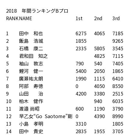
2018 年間ランキングBプロ
RANK
NAME
1st
2nd
3rd
4
1
田中 和也
6275
4065
7185
1
2
飯島 浩城
1855
9265
2
3
石橋 康二
2335
5805
3545
4
4
君和田 知之
4825
7115
2
5
袖山 敦志
790
540
7405
4
6
鯉河 健一
5400
2050
1865
3
7
廣瀬祐太朗
1990
1115
6410
3
8
阿部 寿徳
0
4050
8550
4
9
山田 治
4200
3380
2515
1
10
柏木 健作
940
6035
5
11
渡邉 尚昭
600
1190
3790
1
12
早乙女“Go Saotome”剛
0
4390
8990
7
13
小島 孝明
3310
1805
14
田中 貴史
2835
1955
3705
1