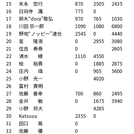
15
末永 宏行
870
2505
2435
0
16
日向寺 護
775
0
5
17
鈴木“dora”敬弘
970
765
1030
3
18
川田 宗一郎
1090
1080
6800
4
19
野地“ノッピー”達也
2545
0
4440
2
20
星 隆浩
0
2955
3080
4
21
住吉 寿泰
0
2605
3
22
清水 綾
1110
4550
3
23
桂 裕貴
0
1885
2875
7
24
庄内 靖
0
905
5600
0
25
小野 光一
4020
26
富村 貴明
27
佐藤 善幸
700
860
2495
8
28
金井 敏
0
1675
3940
1
29
小野 将大
4285
30
Katsuuu
2355
0
31
田口 晃
0
0
32
佐藤 優
0