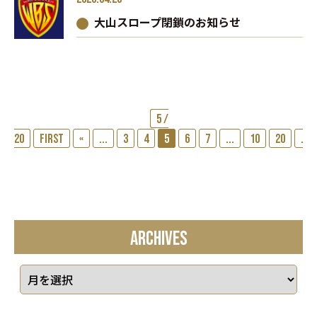
大山スロープ閉鎖のお知らせ
5 /
20
First
«
...
3
4
5
6
7
...
10
20
...
ARCHIVES