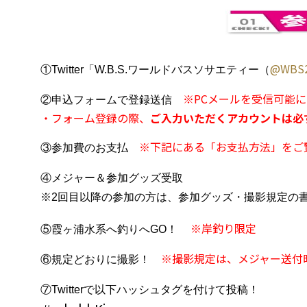
@WBS2
①Twitter「W.B.S.ワールドバスソサエティー（
※PCメールを受信可能
②申込フォームで登録送信
・フォーム登録の際、
ご入力いただくアカウントは必
※下記にある「お支払方法」をご
③参加費のお支払
④メジャー＆参加グッズ受取
※2回目以降の参加の方は、参加グッズ・撮影規定の
※岸釣り限定
⑤霞ヶ浦水系へ釣りへGO！
※撮影規定は、メジャー送付
⑥規定どおりに撮影！
⑦Twitterで以下ハッシュタグを付けて投稿！