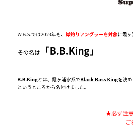
W.B.S.では2023年も、
岸釣りアングラーを対象
に霞ヶ
「B.B.King」
その名は
B.B.King
とは、霞ヶ浦水系で
Black Bass King
を決め
というところから名付けました。
★必ず注
ご