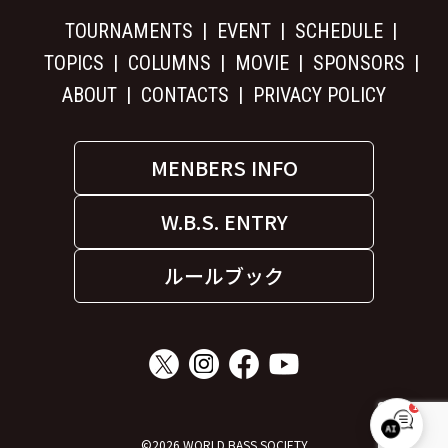
TOURNAMENTS
EVENT
SCHEDULE
TOPICS
COLUMNS
MOVIE
SPONSORS
ABOUT
CONTACTS
PRIVACY POLICY
MENBERS INFO
W.B.S. ENTRY
ルールブック
1
W.B.S. サポート
©2026 WORLD BASS SOCIETY