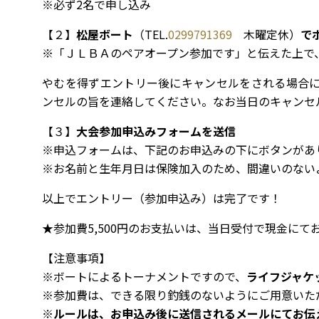
※必ず2名で申し込み
【２】
松屋ボート
（TEL.
0299791369
木曜定休）
で
※「ＪＬＢＡのペアオープン参加です」と伝えた上で
やむを得ずエントリー後にキャンセルをされる場合に
ンセルの旨を連絡してください。なお当日のキャンセル
【３】
大会参加申込みフォームを送信
※申込フォームは、下記のお申込みの下にボタンがあ
※お名前と生年月日は保険加入のため、間違いのない
以上でエントリー（参加申込み）は完了です！
★参加費5,500円のお支払いは、当日受付で現金にて
【注意事項】
※ボートによるトーナメントですので、
ライフジャケ
※参加費は、できる限り釣銭のないようにご用意いた
※
ルールは、お申込み後に送信されるメールにてお伝