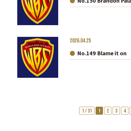
No.150 Brandon Pal
2026.04.25
No.149 Blame it o
1 / 31
1
2
3
4