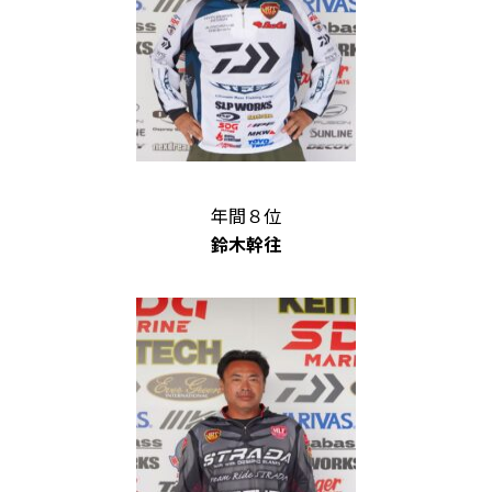
年間８位
鈴木幹往