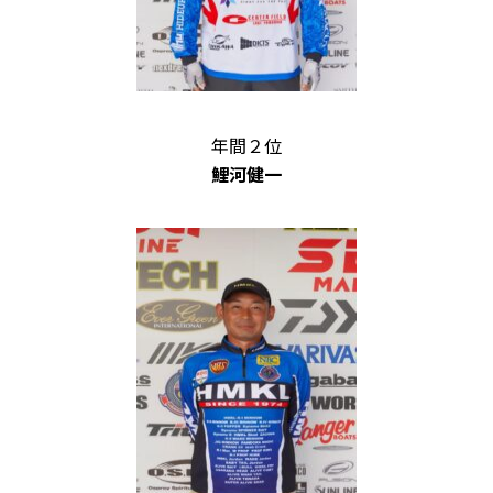
年間２位
鯉河健一