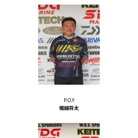
P.O.Y
堀越将太