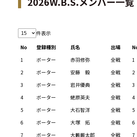
2026W.B.S.メンバー一覧
件表示
No
登録種別
氏名
出場
N
No
登録種別
氏名
出場
N
1
ボーター
赤羽修弥
全戦
1
2
ボーター
安藤 毅
全戦
2
3
ボーター
岩井優典
全戦
3
4
ボーター
蛯原英夫
全戦
4
5
ボーター
大石智洋
全戦
5
6
ボーター
大塚 拓
全戦
6
7
ボーター
大藪厳太郎
全戦
7