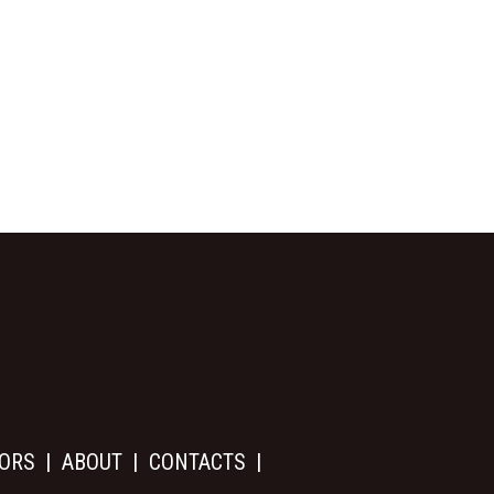
ORS
ABOUT
CONTACTS