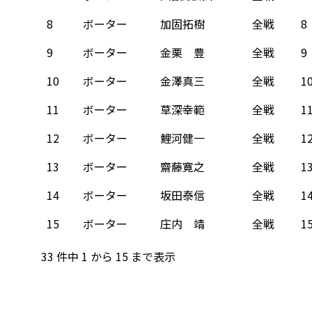
8
ボーター
加固拓樹
全戦
8
9
ボーター
金栗 豊
全戦
9
10
ボーター
金澤真三
全戦
1
11
ボーター
草深幸範
全戦
1
12
ボーター
鯉河健一
全戦
1
13
ボーター
齋藤寛之
全戦
1
14
ボーター
坂田泰信
全戦
1
15
ボーター
庄内 靖
全戦
1
33 件中 1 から 15 まで表示