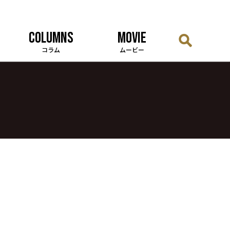
COLUMNS
MOVIE
コラム
ムービー