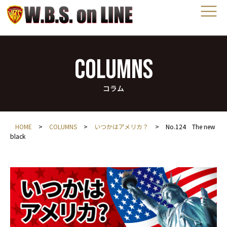
COLUMNS
コラム
HOME
>
COLUMNS
>
いつかはアメリカ？
>
No.124 The new
black