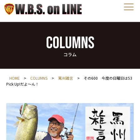
COLUMNS
コラム
HOME
>
COLUMNS
>
罵州雑言
>
その600 今度の日曜日は53
Pick Up!だよ～ん！