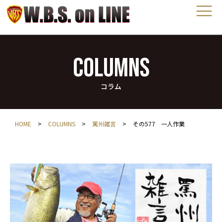
COLUMNS
コラム
HOME
>
COLUMNS
>
罵州雑言
>
その577 一人作業