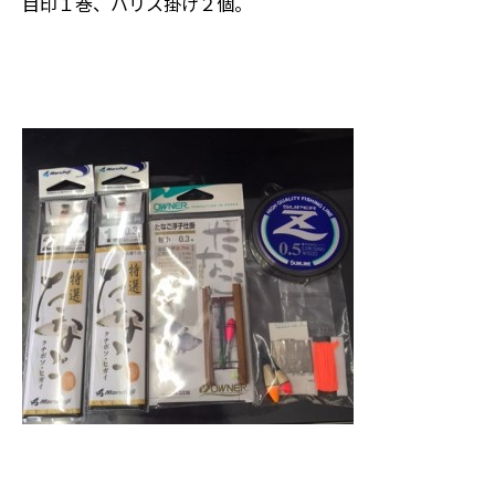
目印１巻、ハリス掛け２個。