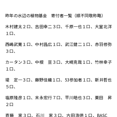
昨年の水辺の植物基金 寄付者一覧（順不同敬称略）
木村建太２口、吉田幸二３口、千原一也１口、大室北洋
１口、
西嶋武寛１口、中村昌広１口、武江健二１口、赤羽修弥
３口、
カータン３口、中根 亘３口、大崎克哉１口、竹林幸子
１口、
堤 定一３口、藤野佳織１口、53参加者１口、新井哲也
５口、
塩原隆彦１口、末永宏行７口、平川皓也３口、栗田 昇
２口
斉藤 家３口、石川 家３口、古田浩徳１口、BASC