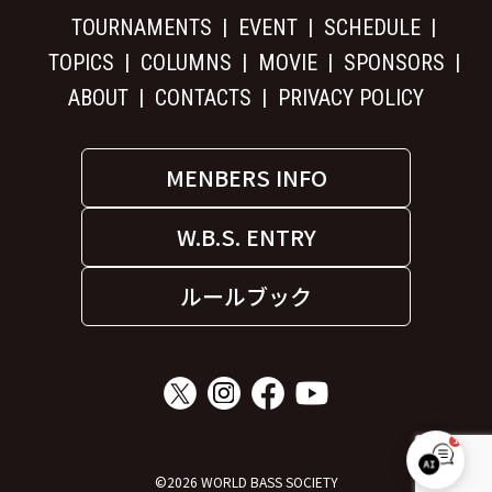
TOURNAMENTS
EVENT
SCHEDULE
TOPICS
COLUMNS
MOVIE
SPONSORS
ABOUT
CONTACTS
PRIVACY POLICY
MENBERS INFO
W.B.S. ENTRY
ルールブック
1
W.B.S. サポート
©2026 WORLD BASS SOCIETY
オンライン｜お気軽にご質問ください