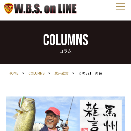
COLUMNS
コラム
HOME
>
COLUMNS
>
罵州雑言
>
その571 再会