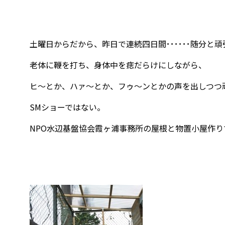
土曜日からだから、昨日で連続四日間･･････随分と
老体に鞭を打ち、身体中を痣だらけにしながら、
ヒ～とか、ハァ～とか、フゥ～ンとかの声を出しつつ
SMショーではない。
NPO水辺基盤協会霞ヶ浦事務所の屋根と物置小屋作り