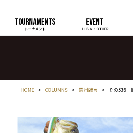
TOURNAMENTS
EVENT
トーナメント
J.L.B.A.・OTHER
HOME
>
COLUMNS
>
罵州雑言
>
その536