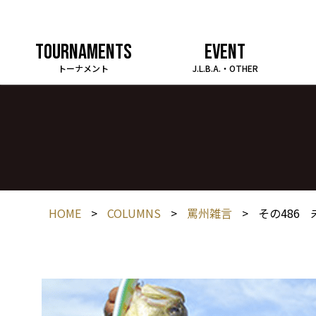
TOURNAMENTS
EVENT
トーナメント
J.L.B.A.・OTHER
HOME
>
COLUMNS
>
罵州雑言
>
その486