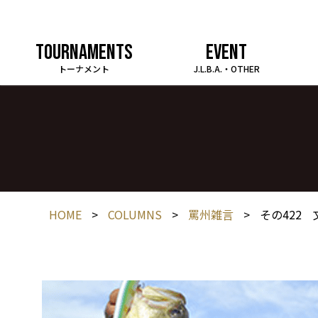
TOURNAMENTS
EVENT
トーナメント
J.L.B.A.・OTHER
HOME
>
COLUMNS
>
罵州雑言
>
その422 