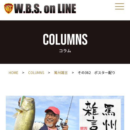
COLUMNS
コラム
HOME
>
COLUMNS
>
罵州雑言
>
その362 ポスター配り