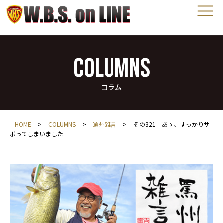
COLUMNS
コラム
HOME
>
COLUMNS
>
罵州雑言
>
その321 あゝ、すっかりサ
ボってしまいました