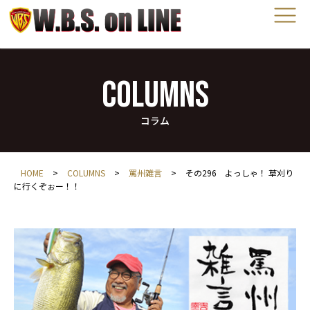
COLUMNS
コラム
HOME
>
COLUMNS
>
罵州雑言
>
その296 よっしゃ！ 草刈り
に行くぞぉー！！