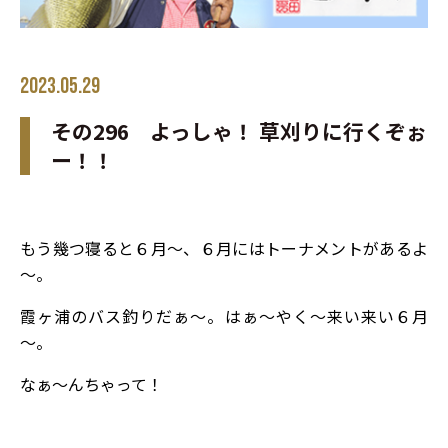
2023.05.29
その296 よっしゃ！ 草刈りに行くぞぉ
ー！！
もう幾つ寝ると６月～、６月にはトーナメントがあるよ
～。
霞ヶ浦のバス釣りだぁ～。はぁ～やく～来い来い６月
～。
なぁ～んちゃって！