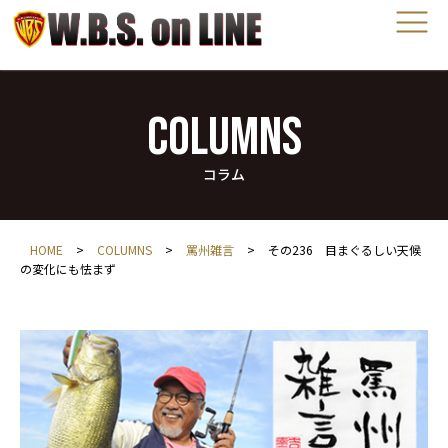
COLUMNS
コラム
HOME
>
COLUMNS
>
罵州雑言
>
その236 目まぐるしい天候
の変化にも怯まず