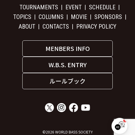
TOURNAMENTS
EVENT
SCHEDULE
TOPICS
COLUMNS
MOVIE
SPONSORS
ABOUT
CONTACTS
PRIVACY POLICY
MENBERS INFO
W.B.S. ENTRY
ルールブック
1
W.B.S. サポート
©2026 WORLD BASS SOCIETY
オンライン｜お気軽にご質問ください