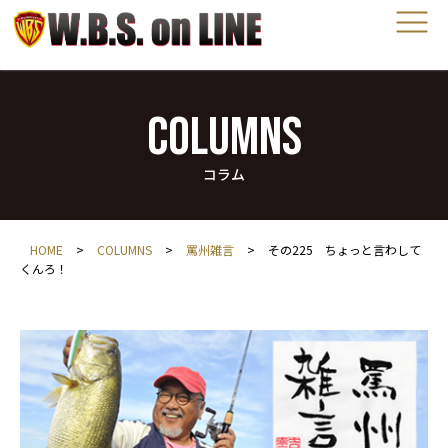
COLUMNS
コラム
HOME
>
COLUMNS
>
罵州雑言
>
その225 ちょっと言わして
くんろ！