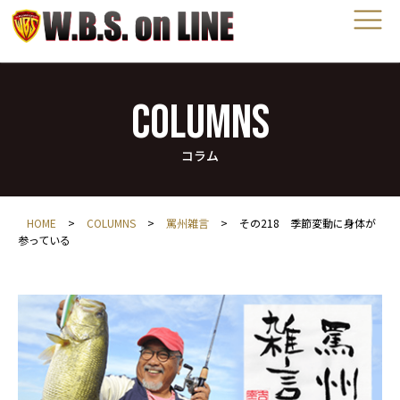
COLUMNS
コラム
HOME
>
COLUMNS
>
罵州雑言
>
その218 季節変動に身体が
参っている