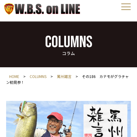
COLUMNS
コラム
HOME
>
COLUMNS
>
罵州雑言
>
その186 カナモがグラチャ
ン初見参！