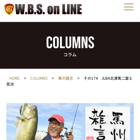
COLUMNS
コラム
HOME
>
COLUMNS
>
罵州雑言
>
その174 JLBA北浦第二富士
見池