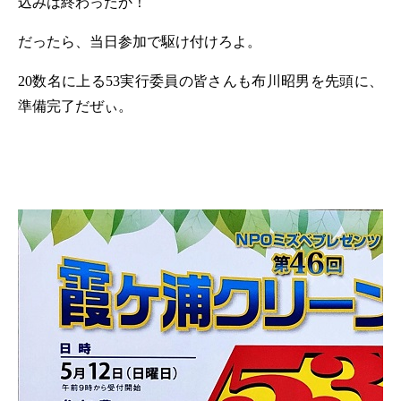
込みは終わったか！
だったら、当日参加で駆け付けろよ。
20
数名に上る
53
実行委員の皆さんも布川昭男を先頭に、
準備完了だぜぃ。