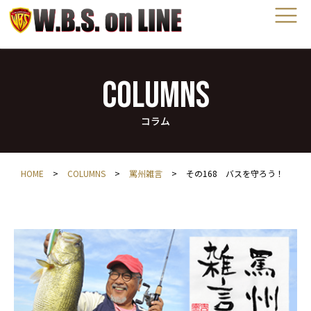
COLUMNS
コラム
HOME
>
COLUMNS
>
罵州雑言
>
その168 バスを守ろう！