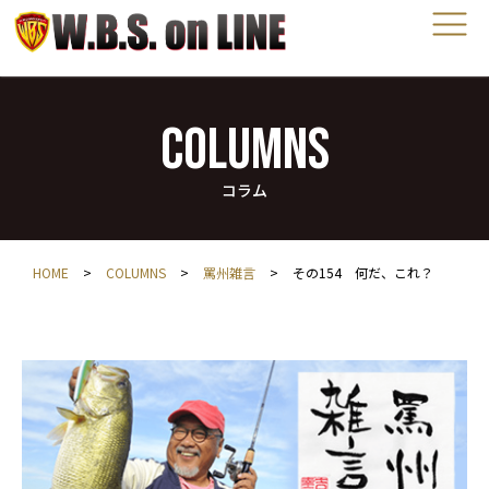
COLUMNS
コラム
HOME
>
COLUMNS
>
罵州雑言
>
その154 何だ、これ？